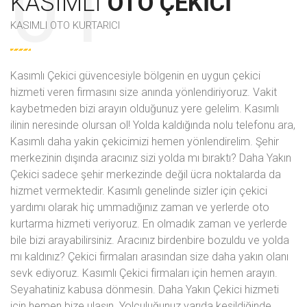
KASIMLI
OTO ÇEKICI
KASIMLI OTO KURTARICI
Kasımlı Çekici güvencesiyle bölgenin en uygun çekici
hizmeti veren firmasını size anında yönlendiriyoruz. Vakit
kaybetmeden bizi arayın olduğunuz yere gelelim. Kasımlı
ilinin neresinde olursan ol! Yolda kaldığında
nolu telefonu ara,
Kasımlı daha yakin çekicimizi hemen yönlendirelim. Şehir
merkezinin dışında aracınız sizi yolda mı bıraktı? Daha Yakın
Çekici sadece şehir merkezinde değil ücra noktalarda da
hizmet vermektedir. Kasımlı genelinde sizler için çekici
yardımı olarak hiç ummadığınız zaman ve yerlerde oto
kurtarma hizmeti veriyoruz. En olmadık zaman ve yerlerde
bile bizi arayabilirsiniz. Aracınız birdenbire bozuldu ve yolda
mı kaldınız? Çekici firmaları arasından size daha yakın olanı
sevk ediyoruz. Kasımlı Çekici firmaları için hemen arayın.
Seyahatiniz kabusa dönmesin. Daha Yakın Çekici hizmeti
için hemen bize ulaşın. Yolculuğunuz yarıda kesildiğinde