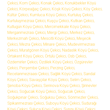
Çekici, Kom Çekici, Konak Çekici, Konukbekler Köyü
Çekici, Körpeağaç Çekici, Köşk Köyü Çekici, Köy Çekici,
Kültür Çekici, Kumluca Köyü Çekici, Kurtuluş Çekici,
Kurtuluşmezraa Çekici, Kuşçu Çekici, Kutkan Çekici,
Kutlugün Köyü Çekici, Mercimekkale Köyü Çekici,
Merganmezrası Çekici, Mergi Çekici, Merkez Çekici,
Merkezmah Çekici, Mescitli Köyü Çekici, Meşecik
Çekici, Mezra Çekici, Minare Çekici, Mudevirmezrası
Çekici, Muratgören Köyü Çekici, Nadaslık Köyü Çekici,
Ortakent Köyü Çekici, Örtülü Çekici, Osb Çekici,
Özdemirler Çekici, Özdilek Köyü Çekici, Özgürevler
Çekici, Perşembe Çekici, Perzing Çekici,
Recelanmezraası Çekici, Sağlık Köyü Çekici, Sarıdal
Köyü Çekici, Savaşçılar Köyü Çekici, Selim Çekici,
Şenoba Köyü Çekici, Serinova Köyü Çekici, Şirinevler
Çekici, Soğucak Köyü Çekici, Soğucak Çekici,
Soğukpınar Çekici, Soğuksu Çekici, Sönmezler Çekici,
Spikanmezrası Çekici, Suboyu Köyü Çekici, Sudurağı
Köyü Çekici, Suluca Köyü Çekici, Sungu Köyü Çekici,