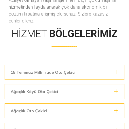
Aciliyet olmayan taşıma işlemleriniz için Çoklu Taşıma
hizmetinden faydalanarak çok daha ekonomik bir
çözüm fırsatına erişmiş olursunuz. Sizlere kazasız
günler dileriz.
HIZMET
BÖLGELERIMIZ
15 Temmuz Milli İrade Oto Çekici
Ağaçlık Köyü Oto Çekici
Ağaçlık Oto Çekici