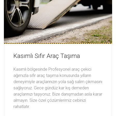
Kasımlı Sıfır Araç Taşıma
Kasımlı bölgesinde Profesyonel araç çekici
ağımızla sıfır araç taşıma konusunda yılların
deneyimiyle araçlarınızın yola sağ salim çıkmasını
sağlıyoruz. Gece gündüz kar kış demeden
araçlarınızı taşıyoruz. Bize danışmadan asla karar
almayın. Size özel çözümlerimiz cebinizi
rahatlatır.