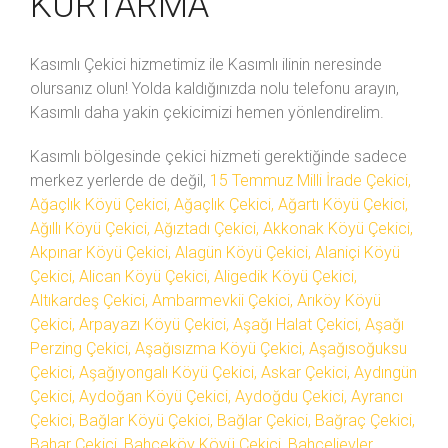
KURTARMA
Kasımlı Çekici hizmetimiz ile Kasımlı ilinin neresinde
olursanız olun! Yolda kaldığınızda
nolu telefonu arayın,
Kasımlı daha yakin çekicimizi hemen yönlendirelim.
Kasımlı bölgesinde çekici hizmeti gerektiğinde sadece
merkez yerlerde de değil,
15 Temmuz Milli İrade Çekici,
Ağaçlık Köyü Çekici, Ağaçlık Çekici, Ağartı Köyü Çekici,
Ağıllı Köyü Çekici, Ağıztadı Çekici, Akkonak Köyü Çekici,
Akpınar Köyü Çekici, Alagün Köyü Çekici, Alaniçi Köyü
Çekici, Alican Köyü Çekici, Aligedik Köyü Çekici,
Altıkardeş Çekici, Ambarmevkii Çekici, Arıköy Köyü
Çekici, Arpayazı Köyü Çekici, Aşağı Halat Çekici, Aşağı
Perzing Çekici, Aşağısızma Köyü Çekici, Aşağısoğuksu
Çekici, Aşağıyongalı Köyü Çekici, Askar Çekici, Aydıngün
Çekici, Aydoğan Köyü Çekici, Aydoğdu Çekici, Ayrancı
Çekici, Bağlar Köyü Çekici, Bağlar Çekici, Bağraç Çekici,
Bahar Çekici, Bahçeköy Köyü Çekici, Bahçelievler