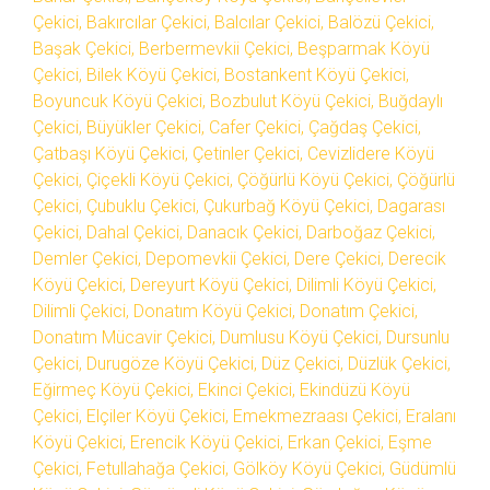
Çekici, Bakırcılar Çekici, Balcılar Çekici, Balözü Çekici,
Başak Çekici, Berbermevkii Çekici, Beşparmak Köyü
Çekici, Bilek Köyü Çekici, Bostankent Köyü Çekici,
Boyuncuk Köyü Çekici, Bozbulut Köyü Çekici, Buğdaylı
Çekici, Büyükler Çekici, Cafer Çekici, Çağdaş Çekici,
Çatbaşı Köyü Çekici, Çetinler Çekici, Cevizlidere Köyü
Çekici, Çiçekli Köyü Çekici, Çöğürlü Köyü Çekici, Çöğürlü
Çekici, Çubuklu Çekici, Çukurbağ Köyü Çekici, Dagarası
Çekici, Dahal Çekici, Danacık Çekici, Darboğaz Çekici,
Demler Çekici, Depomevkii Çekici, Dere Çekici, Derecik
Köyü Çekici, Dereyurt Köyü Çekici, Dilimli Köyü Çekici,
Dilimli Çekici, Donatım Köyü Çekici, Donatım Çekici,
Donatım Mücavir Çekici, Dumlusu Köyü Çekici, Dursunlu
Çekici, Durugöze Köyü Çekici, Düz Çekici, Düzlük Çekici,
Eğirmeç Köyü Çekici, Ekinci Çekici, Ekindüzü Köyü
Çekici, Elçiler Köyü Çekici, Emekmezraası Çekici, Eralanı
Köyü Çekici, Erencik Köyü Çekici, Erkan Çekici, Eşme
Çekici, Fetullahağa Çekici, Gölköy Köyü Çekici, Güdümlü