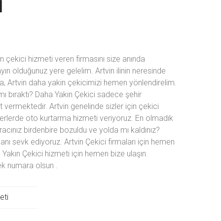
I
 çekici hizmeti veren firmasını size anında
ın olduğunuz yere gelelim. Artvin ilinin neresinde
ra, Artvin daha yakin çekicimizi hemen yönlendirelim.
 mı bıraktı? Daha Yakın Çekici sadece şehir
vermektedir. Artvin genelinde sizler için çekici
rlerde oto kurtarma hizmeti veriyoruz. En olmadık
Aracınız birdenbire bozuldu ve yolda mı kaldınız?
anı sevk ediyoruz. Artvin Çekici firmaları için hemen
akın Çekici hizmeti için hemen bize ulaşın.
 tek numara olsun
.
eti