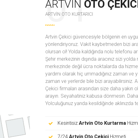
ARTVIN
OTO ÇEKIC
ARTVIN OTO KURTARICI
Artvin Çekici güvencesiyle bölgenin en uygun
yönlendiriyoruz. Vakit kaybetmeden bizi aray
olursan ol! Yolda kaldığında
nolu telefonu a
Şehir merkezinin dışında aracınız sizi yolda
merkezinde değil ücra noktalarda da hizmet 
yardımı olarak hiç ummadığınız zaman ve ye
zaman ve yerlerde bile bizi arayabilirsiniz. 
Çekici firmaları arasından size daha yakın ol
arayın. Seyahatiniz kabusa dönmesin. Daha Y
Yolculuğunuz yarıda kesildiğinde aklınızda
Kesintisiz
Artvin Oto Kurtarma
Hizm
7/24
Artvin Oto Çekici
Hizmeti