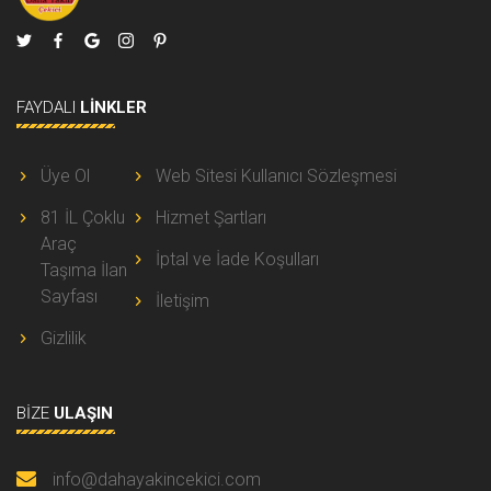
FAYDALI
LINKLER
Üye Ol
Web Sitesi Kullanıcı Sözleşmesi
81 İL Çoklu
Hizmet Şartları
Araç
İptal ve İade Koşulları
Taşıma İlan
Sayfası
İletişim
Gizlilik
BIZE
ULAŞIN
info@dahayakincekici.com