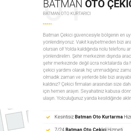
BATMAN
OTO ÇEKI
BATMAN OTO KURTARICI
Batman Çekici güvencesiyle bölgenin en uyg
yönlendiriyoruz. Vakit kaybetmeden bizi ara
olursan ol! Yolda kaldığında
nolu telefonu a
yönlendirelim. Şehir merkezinin dışında arac
şehir merkezinde değil ücra noktalarda da 
çekici yardımı olarak hiç ummadığınız zama
olmadık zaman ve yerlerde bile bizi arayabil
kaldınız? Çekici firmaları arasından size da
için hemen arayın. Seyahatiniz kabusa dönm
ulaşın. Yolculuğunuz yarıda kesildiğinde ak
Kesintisiz
Batman Oto Kurtarma
Hiz
7/24
Batman Oto Çekici
Hizmeti