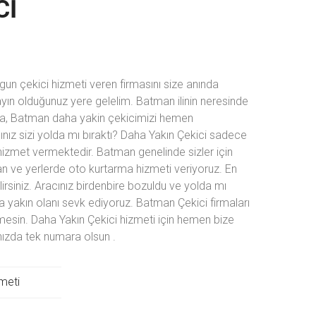
CI
un çekici hizmeti veren firmasını size anında
yın olduğunuz yere gelelim. Batman ilinin neresinde
ra, Batman daha yakin çekicimizi hemen
ınız sizi yolda mı bıraktı? Daha Yakın Çekici sadece
hizmet vermektedir. Batman genelinde sizler için
n ve yerlerde oto kurtarma hizmeti veriyoruz. En
irsiniz. Aracınız birdenbire bozuldu ve yolda mı
ha yakın olanı sevk ediyoruz. Batman Çekici firmaları
esin. Daha Yakın Çekici hizmeti için hemen bize
lınızda tek numara olsun
.
meti