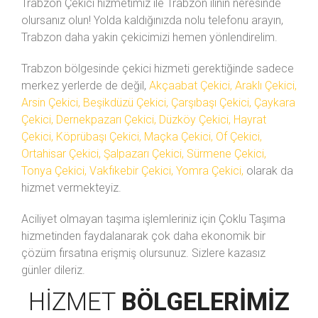
Trabzon Çekici hizmetimiz ile Trabzon ilinin neresinde
olursanız olun! Yolda kaldığınızda
nolu telefonu arayın,
Trabzon daha yakin çekicimizi hemen yönlendirelim.
Trabzon bölgesinde çekici hizmeti gerektiğinde sadece
merkez yerlerde de değil,
Akçaabat Çekici, Araklı Çekici,
Arsin Çekici, Beşikdüzü Çekici, Çarşıbaşı Çekici, Çaykara
Çekici, Dernekpazarı Çekici, Düzköy Çekici, Hayrat
Çekici, Köprübaşı Çekici, Maçka Çekici, Of Çekici,
Ortahisar Çekici, Şalpazarı Çekici, Sürmene Çekici,
Tonya Çekici, Vakfıkebir Çekici, Yomra Çekici,
olarak da
hizmet vermekteyiz.
Aciliyet olmayan taşıma işlemleriniz için Çoklu Taşıma
hizmetinden faydalanarak çok daha ekonomik bir
çözüm fırsatına erişmiş olursunuz. Sizlere kazasız
günler dileriz.
HIZMET
BÖLGELERIMIZ