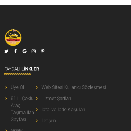
FAYDALI
LINKLER
Üye Ol
Web Sitesi Kullanıcı Sözleşmesi
81 İL Çoklu
Hizmet Şartları
Araç
İptal ve İade Koşulları
Taşıma İlan
Sayfası
İletişim
Gizlilik