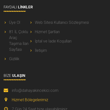
FAYDALI
LINKLER
Üye Ol
Web Sitesi Kullanıcı Sözleşmesi
81 İL Çoklu
Hizmet Şartları
Araç
İptal ve İade Koşulları
Taşıma İlan
Sayfası
İletişim
Gizlilik
BIZE
ULAŞIN
info@dahayakincekici.com
Hizmet Bölegelerimiz
7 Gün 24 Saat bize ulaşabilirsiniz