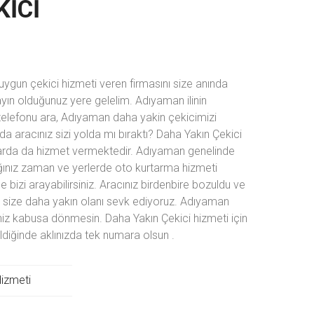
KICI
ygun çekici hizmeti veren firmasını size anında
yın olduğunuz yere gelelim. Adıyaman ilinin
telefonu ara, Adıyaman daha yakin çekicimizi
a aracınız sizi yolda mı bıraktı? Daha Yakın Çekici
arda da hizmet vermektedir. Adıyaman genelinde
ığınız zaman ve yerlerde oto kurtarma hizmeti
 bizi arayabilirsiniz. Aracınız birdenbire bozuldu ve
an size daha yakın olanı sevk ediyoruz. Adıyaman
iniz kabusa dönmesin. Daha Yakın Çekici hizmeti için
ldiğinde aklınızda tek numara olsun
.
izmeti