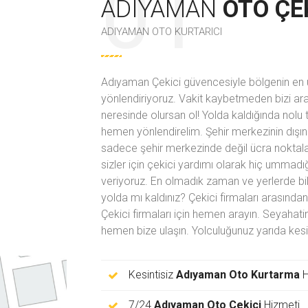
ADIYAMAN
OTO ÇE
ADIYAMAN OTO KURTARICI
Adıyaman Çekici güvencesiyle bölgenin en u
yönlendiriyoruz. Vakit kaybetmeden bizi ara
neresinde olursan ol! Yolda kaldığında
nolu 
hemen yönlendirelim. Şehir merkezinin dışınd
sadece şehir merkezinde değil ücra noktal
sizler için çekici yardımı olarak hiç ummad
veriyoruz. En olmadık zaman ve yerlerde bile
yolda mı kaldınız? Çekici firmaları arasınd
Çekici firmaları için hemen arayın. Seyahat
hemen bize ulaşın. Yolculuğunuz yarıda kesi
Kesintisiz
Adıyaman Oto Kurtarma
H
7/24
Adıyaman Oto Çekici
Hizmeti