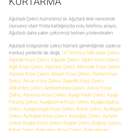
KURTARMA
Ağıztadı Çekici hizmetimiz ile Ağıztadı ilinin neresinde
olursanız olun! Yolda kaldığınızda
nolu telefonu arayın,
Ağıztadı daha yakin çekicimizi hemen yönlendirelim.
Ağıztadı bölgesinde çekici hizmeti gerektiğinde sadece
merkez yerlerde de değil,
15 Temmuz Milli İrade Çekici,
Ağaçlık Köyü Çekici, Ağaçlık Çekici, Ağartı Köyü Çekici,
Ağıllı Köyü Çekici, Ağıztadı Çekici, Akkonak Köyü Çekici,
Akpınar Köyü Çekici, Alagün Köyü Çekici, Alaniçi Köyü
Çekici, Alican Köyü Çekici, Aligedik Köyü Çekici,
Altıkardeş Çekici, Ambarmevkii Çekici, Arıköy Köyü
Çekici, Arpayazı Köyü Çekici, Aşağı Halat Çekici, Aşağı
Perzing Çekici, Aşağısızma Köyü Çekici, Aşağısoğuksu
Çekici, Aşağıyongalı Köyü Çekici, Askar Çekici, Aydıngün
Çekici, Aydoğan Köyü Çekici, Aydoğdu Çekici, Ayrancı
Çekici, Bağlar Köyü Çekici, Bağlar Çekici, Bağraç Çekici,
Bahar Çekici, Bahçeköy Köyü Çekici, Bahçelievler