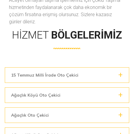
Aciliyet olmayan taşıma işlemleriniz için Çoklu Taşıma
hizmetinden faydalanarak çok daha ekonomik bir
çözüm fırsatına erişmiş olursunuz. Sizlere kazasız
günler dileriz.
HIZMET
BÖLGELERIMIZ
15 Temmuz Milli İrade Oto Çekici
Ağaçlık Köyü Oto Çekici
Ağaçlık Oto Çekici