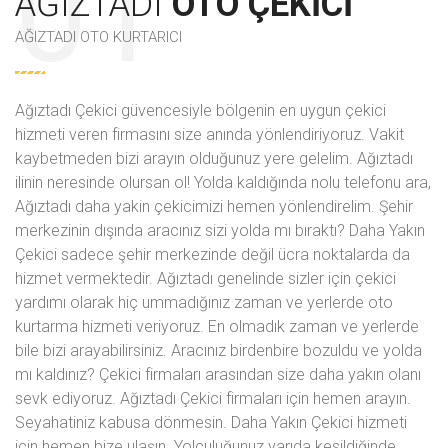
AĞIZTADI
OTO ÇEKICI
AĞIZTADI OTO KURTARICI
Ağıztadı Çekici güvencesiyle bölgenin en uygun çekici
hizmeti veren firmasını size anında yönlendiriyoruz. Vakit
kaybetmeden bizi arayın olduğunuz yere gelelim. Ağıztadı
ilinin neresinde olursan ol! Yolda kaldığında
nolu telefonu ara,
Ağıztadı daha yakin çekicimizi hemen yönlendirelim. Şehir
merkezinin dışında aracınız sizi yolda mı bıraktı? Daha Yakın
Çekici sadece şehir merkezinde değil ücra noktalarda da
hizmet vermektedir. Ağıztadı genelinde sizler için çekici
yardımı olarak hiç ummadığınız zaman ve yerlerde oto
kurtarma hizmeti veriyoruz. En olmadık zaman ve yerlerde
bile bizi arayabilirsiniz. Aracınız birdenbire bozuldu ve yolda
mı kaldınız? Çekici firmaları arasından size daha yakın olanı
sevk ediyoruz. Ağıztadı Çekici firmaları için hemen arayın.
Seyahatiniz kabusa dönmesin. Daha Yakın Çekici hizmeti
için hemen bize ulaşın. Yolculuğunuz yarıda kesildiğinde