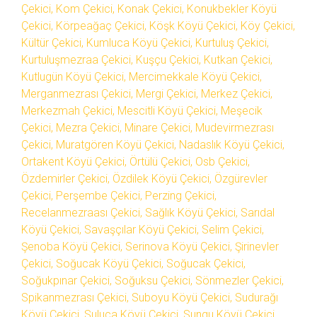
Çekici, Kom Çekici, Konak Çekici, Konukbekler Köyü
Çekici, Körpeağaç Çekici, Köşk Köyü Çekici, Köy Çekici,
Kültür Çekici, Kumluca Köyü Çekici, Kurtuluş Çekici,
Kurtuluşmezraa Çekici, Kuşçu Çekici, Kutkan Çekici,
Kutlugün Köyü Çekici, Mercimekkale Köyü Çekici,
Merganmezrası Çekici, Mergi Çekici, Merkez Çekici,
Merkezmah Çekici, Mescitli Köyü Çekici, Meşecik
Çekici, Mezra Çekici, Minare Çekici, Mudevirmezrası
Çekici, Muratgören Köyü Çekici, Nadaslık Köyü Çekici,
Ortakent Köyü Çekici, Örtülü Çekici, Osb Çekici,
Özdemirler Çekici, Özdilek Köyü Çekici, Özgürevler
Çekici, Perşembe Çekici, Perzing Çekici,
Recelanmezraası Çekici, Sağlık Köyü Çekici, Sarıdal
Köyü Çekici, Savaşçılar Köyü Çekici, Selim Çekici,
Şenoba Köyü Çekici, Serinova Köyü Çekici, Şirinevler
Çekici, Soğucak Köyü Çekici, Soğucak Çekici,
Soğukpınar Çekici, Soğuksu Çekici, Sönmezler Çekici,
Spikanmezrası Çekici, Suboyu Köyü Çekici, Sudurağı
Köyü Çekici, Suluca Köyü Çekici, Sungu Köyü Çekici,