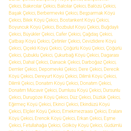
Çekici, Bakırcılar Çekici, Balcılar Çekici, Balözü Çekici,
Başak Çekici, Berbermevkii Çekici, Beşparmak Köyü
Çekici, Bilek Köyü Çekici, Bostankent Köyü Çekici,
Boyuncuk Köyü Çekici, Bozbulut Köyü Çekici, Buğdaylı
Çekici, Büyükler Çekici, Cafer Çekici, Çağdaş Çekici,
Çatbaşı Köyü Çekici, Çetinler Çekici, Cevizlidere Köyü
Çekici, Çiçekli Köyü Çekici, Çöğürlü Köyü Çekici, Çöğürlü
Çekici, Çubuklu Çekici, Çukurbağ Köyü Çekici, Dagarası
Çekici, Dahal Çekici, Danacık Çekici, Darboğaz Çekici,
Demler Çekici, Depomevkii Çekici, Dere Çekici, Derecik
Köyü Çekici, Dereyurt Köyü Çekici, Dilimli Köyü Çekici,
Dilimli Çekici, Donatım Köyü Çekici, Donatım Çekici,
Donatım Mücavir Çekici, Dumlusu Köyü Çekici, Dursunlu
Çekici, Durugöze Köyü Çekici, Düz Çekici, Düzlük Çekici,
Eğirmeç Köyü Çekici, Ekinci Çekici, Ekindüzü Köyü
Çekici, Elçiler Köyü Çekici, Emekmezraası Çekici, Eralanı
Köyü Çekici, Erencik Köyü Çekici, Erkan Çekici, Eşme
Çekici, Fetullahağa Çekici, Gölköy Köyü Çekici, Güdümlü