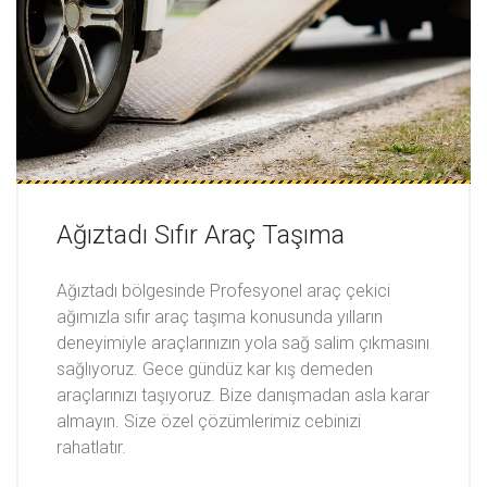
Ağıztadı Sıfır Araç Taşıma
Ağıztadı bölgesinde Profesyonel araç çekici
ağımızla sıfır araç taşıma konusunda yılların
deneyimiyle araçlarınızın yola sağ salim çıkmasını
sağlıyoruz. Gece gündüz kar kış demeden
araçlarınızı taşıyoruz. Bize danışmadan asla karar
almayın. Size özel çözümlerimiz cebinizi
rahatlatır.