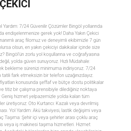
ÇEKICI
l Yardım: 7/24 Güvenilir Çözümler Bingöl yollarında
ınızda endişelenmenize gerek yok! Daha Yakın Çekici
nanımlı araç filomuz ve deneyimli ekibimizle 7 gün
ursa olsun, en yakın çekiciyi dakikalar içinde size
z? Bingöl’ün zorlu yol koşullarına ve coğrafyasına
 değil, yolda güven sunuyoruz. Hızlı Müdahale:
ek bekleme sürenizi minimuma indiriyoruz. 7/24
atili fark etmeksizin bir telefon uzağınızdayız.
fiyatları konusunda şeffaf ve bütçe dostu politikalar
ve titiz bir çalışma prensibiyle dilediğiniz noktaya
er Geniş hizmet yelpazemizle yolda kalan tüm
er üretiyoruz: Oto Kurtarıcı: Kazalı veya devrilmiş
ası. Yol Yardım: Akü takviyesi, lastik değişimi veya
aç Taşıma: Şehir içi veya şehirler arası çoklu araç
üs veya iş makinesi taşıma hizmetleri. Hizmet