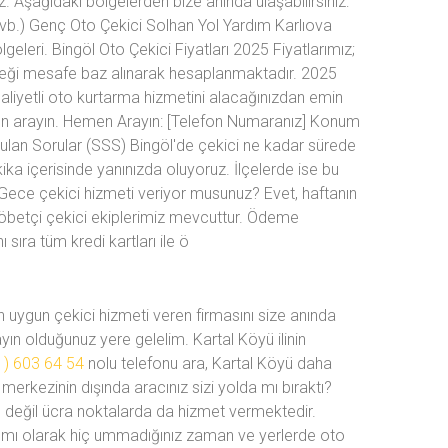
. Aşağıdaki bölgelerden bize anında ulaşabilirsiniz:
vb.) Genç Oto Çekici Solhan Yol Yardım Karlıova
lgeleri. Bingöl Oto Çekici Fiyatları 2025 Fiyatlarımız;
eceği mesafe baz alınarak hesaplanmaktadır. 2025
maliyetli oto kurtarma hizmetini alacağınızdan emin
i hemen arayın. Hemen Arayın: [Telefon Numaranız] Konum
ulan Sorular (SSS) Bingöl'de çekici ne kadar sürede
ka içerisinde yanınızda oluyoruz. İlçelerde ise bu
 Gece çekici hizmeti veriyor musunuz? Evet, haftanın
öbetçi çekici ekiplerimiz mevcuttur. Ödeme
sıra tüm kredi kartları ile ö
 uygun çekici hizmeti veren firmasını size anında
ın olduğunuz yere gelelim. Kartal Köyü ilinin
1) 603 64 54
nolu telefonu ara, Kartal Köyü daha
merkezinin dışında aracınız sizi yolda mı bıraktı?
 değil ücra noktalarda da hizmet vermektedir.
rdımı olarak hiç ummadığınız zaman ve yerlerde oto