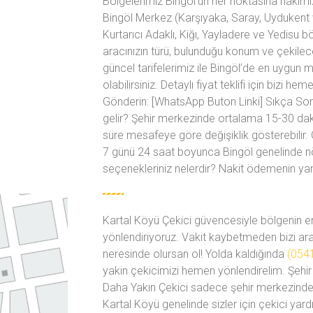
Bölgelerimiz Bingöl’ün her noktasına hakimiz
Bingöl Merkez (Karşıyaka, Saray, Uydukent 
Kurtarıcı Adaklı, Kiğı, Yayladere ve Yedisu bö
aracınızın türü, bulunduğu konum ve çekil
güncel tarifelerimiz ile Bingöl’de en uygun 
olabilirsiniz. Detaylı fiyat teklifi için biz
Gönderin: [WhatsApp Buton Linki] Sıkça Sor
gelir? Şehir merkezinde ortalama 15-30 daki
süre mesafeye göre değişiklik gösterebilir.
7 günü 24 saat boyunca Bingöl genelinde n
seçenekleriniz nelerdir? Nakit ödemenin yanı 
Kartal Köyü Çekici güvencesiyle bölgenin en
yönlendiriyoruz. Vakit kaybetmeden bizi aray
neresinde olursan ol! Yolda kaldığında
(054
yakin çekicimizi hemen yönlendirelim. Şehir 
Daha Yakın Çekici sadece şehir merkezinde
Kartal Köyü genelinde sizler için çekici ya