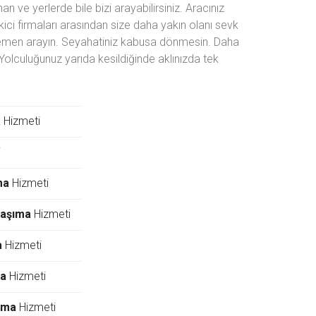
 ve yerlerde bile bizi arayabilirsiniz. Aracınız
ici firmaları arasından size daha yakın olanı sevk
n hemen arayın. Seyahatiniz kabusa dönmesin. Daha
 Yolculuğunuz yarıda kesildiğinde aklınızda tek
a
Hizmeti
i
ma
Hizmeti
Taşıma
Hizmeti
a
Hizmeti
ma
Hizmeti
ıma
Hizmeti