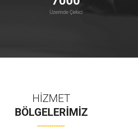
7000
Üzerinde Çekici
HIZMET
BÖLGELERIMIZ