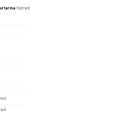
Kurtarma
Hizmeti
meti
eti