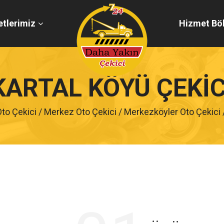
tlerimiz
Hizmet Böl
KARTAL KÖYÜ ÇEKIC
Oto Çekici
/
Merkez Oto Çekici
/
Merkezköyler Oto Çekici