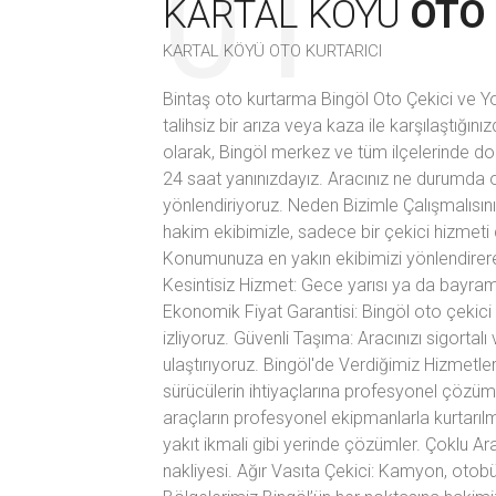
KARTAL KÖYÜ
OTO 
KARTAL KÖYÜ OTO KURTARICI
Bintaş oto kurtarma Bingöl Oto Çekici ve Yo
talihsiz bir arıza veya kaza ile karşılaştığ
olarak, Bingöl merkez ve tüm ilçelerinde do
24 saat yanınızdayız. Aracınız ne durumda ol
yönlendiriyoruz. Neden Bizimle Çalışmalısını
hakim ekibimizle, sadece bir çekici hizmeti
Konumunuza en yakın ekibimizi yönlendirer
Kesintisiz Hizmet: Gece yarısı ya da bayram t
Ekonomik Fiyat Garantisi: Bingöl oto çekici 
izliyoruz. Güvenli Taşıma: Aracınızı sigortalı 
ulaştırıyoruz. Bingöl'de Verdiğimiz Hizmetl
sürücülerin ihtiyaçlarına profesyonel çözüml
araçların profesyonel ekipmanlarla kurtarılm
yakıt ikmali gibi yerinde çözümler. Çoklu Ar
nakliyesi. Ağır Vasıta Çekici: Kamyon, otob