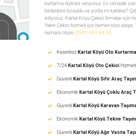
kurtarma hizmeti veriyoruz. En olmadık zaman
birdenbire bozuldu ve yolda mı kaldınız? Çek
ediyoruz. Kartal Köyü Çekici firmaları içi
Yakın Çekici hizmeti için hemen bize ulaşın.
numara olsun
(0541) 603 64 54
.
Kesintisiz
Kartal Köyü Oto Kurtarm
7/24
Kartal Köyü Oto Çekici
Hizmet
Güvenli
Kartal Köyü Sıfır Araç Taşı
Ekonomik
Kartal Köyü Çoklu Araç 
Güvenli
Kartal Köyü Karavan Taşım
Ekonomik
Kartal Köyü Tekne Taşı
Güvenli
Kartal Köyü Ağır Vasıta Taş