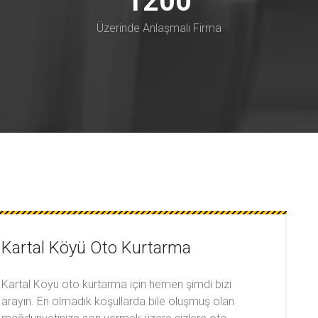
1200
Üzerinde Anlaşmalı Firma
Kartal Köyü Oto Kurtarma
Kartal Köyü oto kurtarma için hemen şimdi bizi
arayın. En olmadık koşullarda bile oluşmuş olan